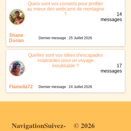
Quels sont vos conseils pour profiter
au mieux des webcams de montagne
?
14
messages
Shane
Dernier message : 25 Juillet 2026
Dorian
Quelles sont vos idées d’escapades
inspirantes pour un voyage
inoubliable ?
17
messages
Flamella72
Dernier message : 24 Juillet 2026
Navigation
Suivez-
© 2026