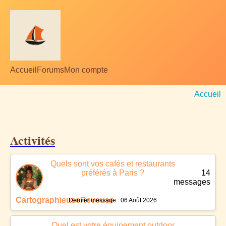
Accueil
Forums
Mon compte
Accueil
Activités
Quels sont vos cafés et restaurants
préférés à Paris ?
14
messages
CartographieuseReveuse
Dernier message : 06 Août 2026
Quel est votre équipement outdoor