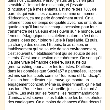
dans nos vacances. Perso, je suis de plus en plus
sensible à l'impact de mes choix, et j'essaie
d'inculquer ça à mes enfants. L'histoire des 78% de
parents qui voient les vacances comme un moment
d'éducation, ça me parle énormément aussi. On a
tellement peu de temps de qualité avec nos enfants au
quotidien qu'il faut saisir chaque occasion pour leur
transmettre des valeurs et les ouvrir sur le monde. Les
fermes pédagogiques, les ateliers nature... c'est des
supers idées pour joindre l'utile à l'agréable. Et puis,
ça change des écrans ! Et puis, tu as raison, un
établissement qui se soucie de son environnement,
c'est souvent un établissement qui se soucie de ses
clients. C'est une question de cohérence. On sent qu'il
y a une vraie démarche derrière, pas juste du
greenwashing pour attirer les touristes. D'ailleurs,
dans les données que Sucréa57 a partagées, l'accent
est mis sur les labels comme "Tourisme et Handicap".
C'est un bon indicateur, je trouve, ça montre un
engagement concret. Même si, évidemment, ça ne fait
pas tout. Pour le bouche-à-oreille, je suis d'accord à
100%. Les avis sur les forums, les recommandations
d'amis... c'est souvent plus fiable que les belles photos
des catalogues. On a moins de chances d'être déçus !