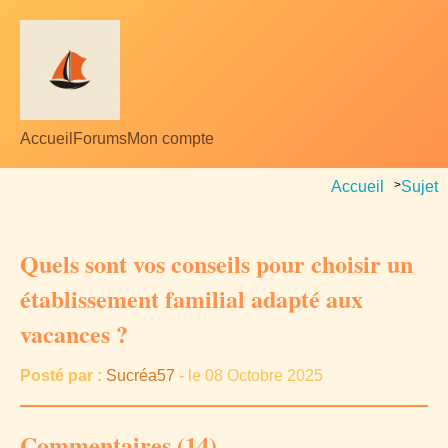
Accueil
Forums
Mon compte
Accueil
>
Sujet
Quels sont vos conseils pour choisir un
établissement familial adapté aux
vacances ?
Posté par :
Sucréa57
- le 08 Octobre 2025
Commentaires (14)