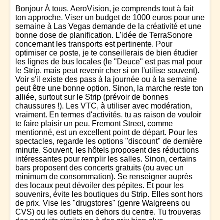
Bonjour À tous, AeroVision, je comprends tout à fait
ton approche. Viser un budget de 1000 euros pour une
semaine à Las Vegas demande de la créativité et une
bonne dose de planification. L'idée de TerraSonore
concernant les transports est pertinente. Pour
optimiser ce poste, je te conseillerais de bien étudier
les lignes de bus locales (le "Deuce" est pas mal pour
le Strip, mais peut revenir cher si on l'utilise souvent).
Voir s'il existe des pass à la journée ou à la semaine
peut être une bonne option. Sinon, la marche reste ton
alliée, surtout sur le Strip (prévoir de bonnes
chaussures !). Les VTC, à utiliser avec modération,
vraiment. En termes d'activités, tu as raison de vouloir
te faire plaisir un peu. Fremont Street, comme
mentionné, est un excellent point de départ. Pour les
spectacles, regarde les options "discount" de dernière
minute. Souvent, les hôtels proposent des réductions
intéressantes pour remplir les salles. Sinon, certains
bars proposent des concerts gratuits (ou avec un
minimum de consommation). Se renseigner auprès
des locaux peut dévoiler des pépites. Et pour les
souvenirs, évite les boutiques du Strip. Elles sont hors
de prix. Vise les "drugstores" (genre Walgreens ou
CVS) ou les outlets en dehors du centre. Tu trouveras