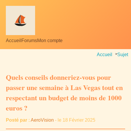
Accueil
Forums
Mon compte
Accueil
>
Sujet
Quels conseils donneriez-vous pour
passer une semaine à Las Vegas tout en
respectant un budget de moins de 1000
euros ?
Posté par :
AeroVision
- le 18 Février 2025