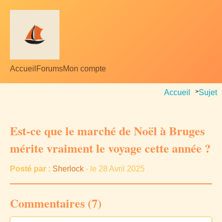
Accueil
Forums
Mon compte
Accueil
>
Sujet
Est-ce que le marché de Noël à Bruges
mérite vraiment le voyage cette année ?
Posté par :
Sherlock
- le 28 Avril 2025
Commentaires (7)