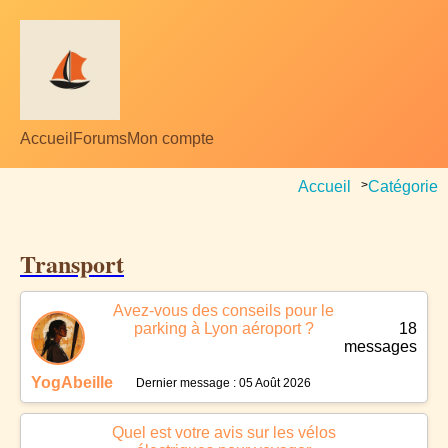
Accueil
Forums
Mon compte
Accueil
>
Catégorie
Transport
Avez-vous des conseils pour le
parking à Lyon aéroport ?
18
messages
YogAbeille
Dernier message : 05 Août 2026
Quel est votre avis sur les vélos