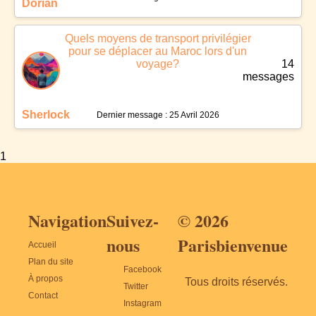
Dorian
Quels moyens de transport privilégier
pour se déplacer au Maroc lors d'un
voyage?
14
messages
Sherlock
Dernier message : 25 Avril 2026
1
Navigation
Suivez-
© 2026
nous
Parisbienvenue
Accueil
Plan du site
Facebook
À propos
Tous droits réservés.
Twitter
Contact
Instagram