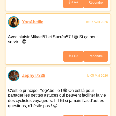
👍 Like
Répondre
YogAbeille
le 07 Avril 2026
Avec plaisir Mikael51 et Sucréa57 ! 😉 Si ça peut
servir... 😇
👍 Like
Répondre
Zephyr7338
le 05 Mai 2026
C'est le principe, YogAbeille ! 😄 On est là pour
partager les petites astuces qui peuvent faciliter la vie
des cyclistes voyageurs. 🚴‍♂️ Et si jamais t'as d'autres
questions, n'hésite pas ! 😉