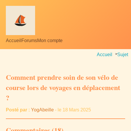
Accueil
Forums
Mon compte
Accueil
>
Sujet
Comment prendre soin de son vélo de
course lors de voyages en déplacement
?
Posté par :
YogAbeille
- le 18 Mars 2025
Commentaires (18)