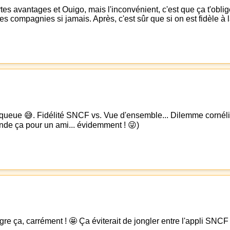
s avantages et Ouigo, mais l'inconvénient, c'est que ça t'oblige
es compagnies si jamais. Après, c'est sûr que si on est fidèle à 
 queue 😅. Fidélité SNCF vs. Vue d'ensemble... Dilemme cornélien 
e ça pour un ami... évidemment ! 😜)
re ça, carrément ! 🤩 Ça éviterait de jongler entre l'appli SNCF