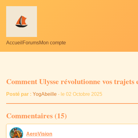
Accueil
Forums
Mon compte
Comment Ulysse révolutionne vos trajets e
Posté par :
YogAbeille
- le 02 Octobre 2025
Commentaires (15)
AeroVision