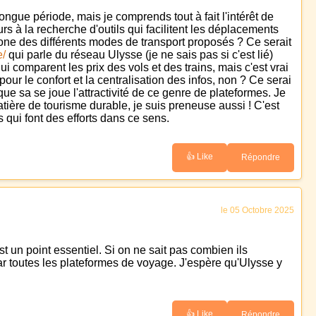
longue période, mais je comprends tout à fait l'intérêt de
s à la recherche d'outils qui facilitent les déplacements
one des différents modes de transport proposés ? Ce serait
e/
qui parle du réseau Ulysse (je ne sais pas si c'est lié)
i comparent les prix des vols et des trains, mais c'est vrai
our le confort et la centralisation des infos, non ? Ce serai
ue sa se joue l'attractivité de ce genre de plateformes. Je
atière de tourisme durable, je suis preneuse aussi ! C'est
qui font des efforts dans ce sens.
👍 Like
Répondre
le 05 Octobre 2025
t un point essentiel. Si on ne sait pas combien ils
par toutes les plateformes de voyage. J'espère qu'Ulysse y
👍 Like
Répondre