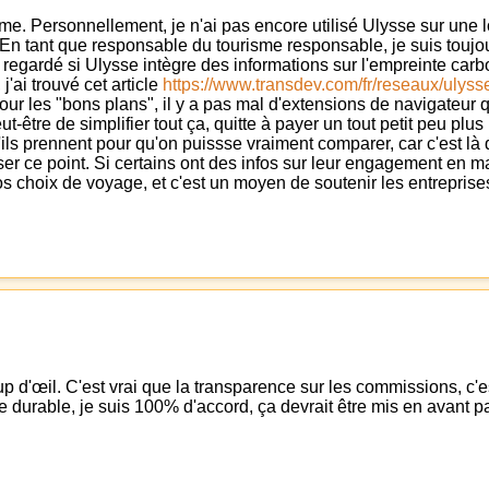
terme. Personnellement, je n'ai pas encore utilisé Ulysse sur une 
En tant que responsable du tourisme responsable, je suis toujour
regardé si Ulysse intègre des informations sur l'empreinte carb
j'ai trouvé cet article
https://www.transdev.com/fr/reseaux/ulyss
ur les "bons plans", il y a pas mal d'extensions de navigateur qu
tre de simplifier tout ça, quitte à payer un tout petit peu plus p
ils prennent pour qu'on puissse vraiment comparer, car c'est là q
ser ce point. Si certains ont des infos sur leur engagement en m
 choix de voyage, et c'est un moyen de soutenir les entreprises 
p d'œil. C'est vrai que la transparence sur les commissions, c'es
sme durable, je suis 100% d'accord, ça devrait être mis en avant 