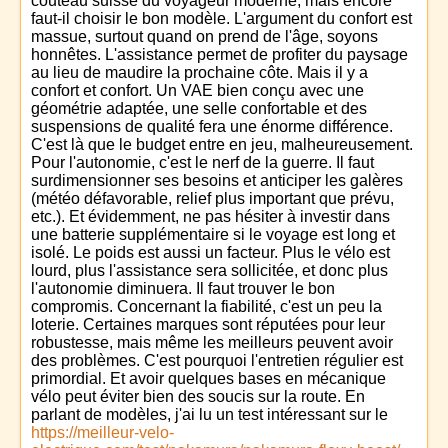
couteau suisse du voyageur moderne, mais encore
faut-il choisir le bon modèle. L'argument du confort est
massue, surtout quand on prend de l'âge, soyons
honnêtes. L'assistance permet de profiter du paysage
au lieu de maudire la prochaine côte. Mais il y a
confort et confort. Un VAE bien conçu avec une
géométrie adaptée, une selle confortable et des
suspensions de qualité fera une énorme différence.
C'est là que le budget entre en jeu, malheureusement.
Pour l'autonomie, c'est le nerf de la guerre. Il faut
surdimensionner ses besoins et anticiper les galères
(météo défavorable, relief plus important que prévu,
etc.). Et évidemment, ne pas hésiter à investir dans
une batterie supplémentaire si le voyage est long et
isolé. Le poids est aussi un facteur. Plus le vélo est
lourd, plus l'assistance sera sollicitée, et donc plus
l'autonomie diminuera. Il faut trouver le bon
compromis. Concernant la fiabilité, c'est un peu la
loterie. Certaines marques sont réputées pour leur
robustesse, mais même les meilleurs peuvent avoir
des problèmes. C'est pourquoi l'entretien régulier est
primordial. Et avoir quelques bases en mécanique
vélo peut éviter bien des soucis sur la route. En
parlant de modèles, j'ai lu un test intéressant sur le
https://meilleur-velo-