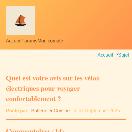
Accueil
Forums
Mon compte
Accueil
>
Sujet
Quel est votre avis sur les vélos
électriques pour voyager
confortablement ?
Posté par :
BatterieDeCuisine
- le 01 Septembre 2025
Commentaires (14)