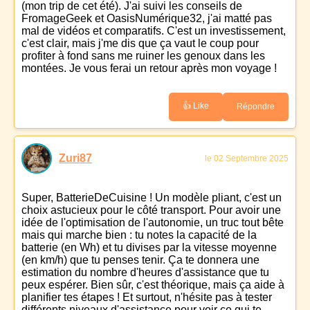
(mon trip de cet été). J'ai suivi les conseils de
FromageGeek et OasisNumérique32, j'ai matté pas
mal de vidéos et comparatifs. C'est un investissement,
c'est clair, mais j'me dis que ça vaut le coup pour
profiter à fond sans me ruiner les genoux dans les
montées. Je vous ferai un retour après mon voyage !
👍 Like
Répondre
Zuri87
le 02 Septembre 2025
Super, BatterieDeCuisine ! Un modèle pliant, c'est un
choix astucieux pour le côté transport. Pour avoir une
idée de l'optimisation de l'autonomie, un truc tout bête
mais qui marche bien : tu notes la capacité de la
batterie (en Wh) et tu divises par la vitesse moyenne
(en km/h) que tu penses tenir. Ça te donnera une
estimation du nombre d'heures d'assistance que tu
peux espérer. Bien sûr, c'est théorique, mais ça aide à
planifier tes étapes ! Et surtout, n'hésite pas à tester
différents niveaux d'assistance pour voir ce qui te